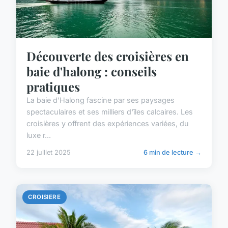
Découverte des croisières en
baie d'halong : conseils
pratiques
La baie d'Halong fascine par ses paysages
spectaculaires et ses milliers d'îles calcaires. Les
croisières y offrent des expériences variées, du
luxe r...
22 juillet 2025
6 min de lecture →
CROISIERE